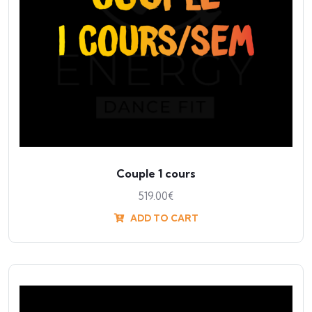
Couple 1 cours
519.00
€
ADD TO CART