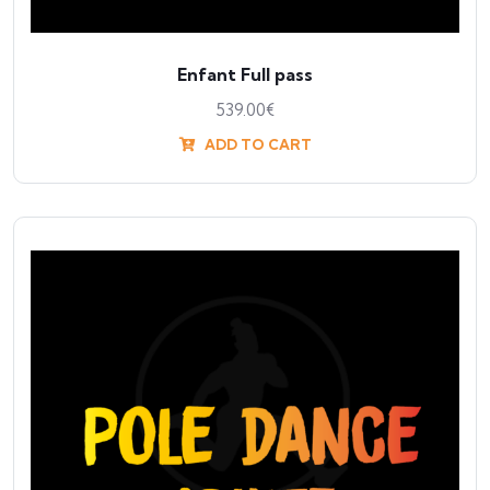
Enfant Full pass
539.00
€
ADD TO CART