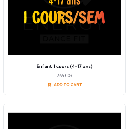
Enfant 1 cours (4-17 ans)
269.00
€
ADD TO CART