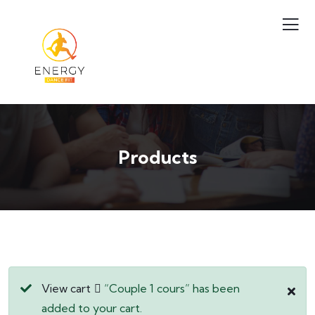
Products
View cart
“Couple 1 cours” has been
added to your cart.