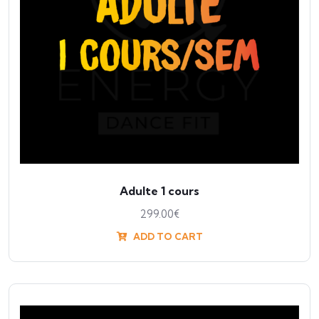
Adulte 1 cours
299.00
€
ADD TO CART