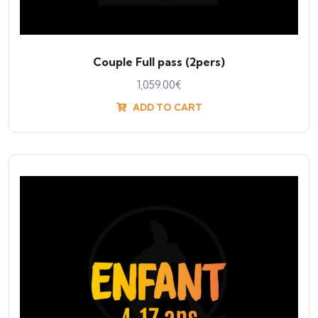
Couple Full pass (2pers)
1,059.00
€
ADD TO CART