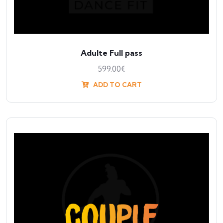
Adulte Full pass
599.00
€
ADD TO CART