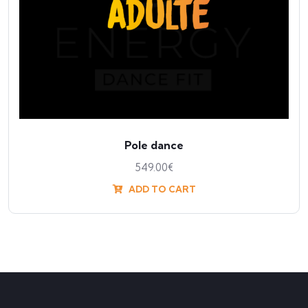
Pole dance
549.00
€
ADD TO CART