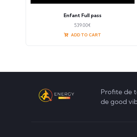
Enfant Full pass
539.00
€
ADD TO CART
Profite de t
de good vi