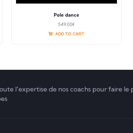
Pole dance
549.00
€
ADD TO CART
oute l'expertise de nos coachs pour faire le 
bes