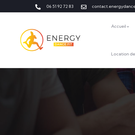
06 51 92 72 83
contact.energydanc
Accueil
Location de