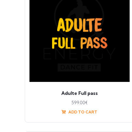
Adulte Full pass
599.00
€
ADD TO CART