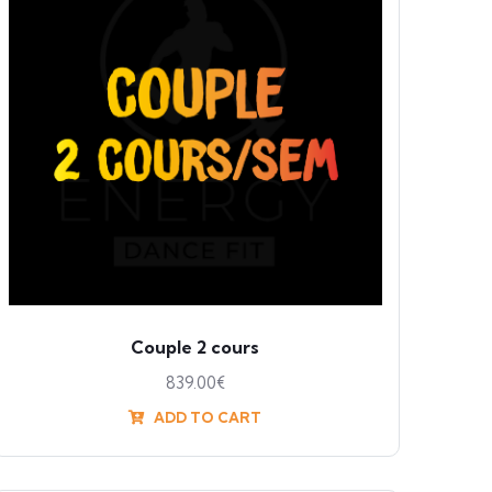
Couple 2 cours
839.00
€
ADD TO CART