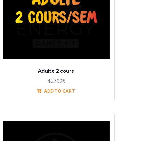
Adulte 2 cours
469.00
€
ADD TO CART