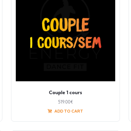
Couple 1 cours
519.00
€
ADD TO CART