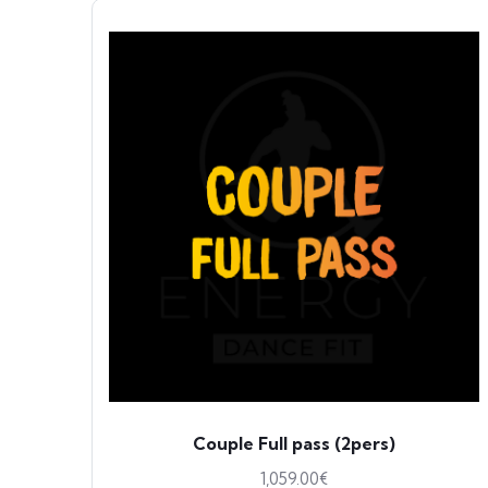
Couple Full pass (2pers)
1,059.00
€