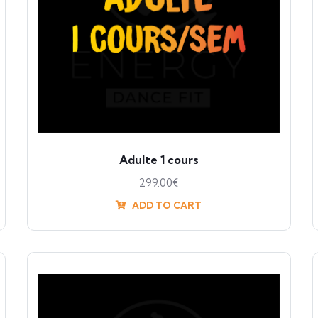
Adulte 1 cours
299.00
€
ADD TO CART