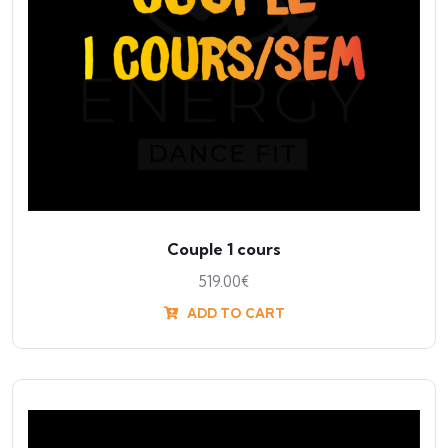
Couple 1 cours
519.00
€
ADD TO CART