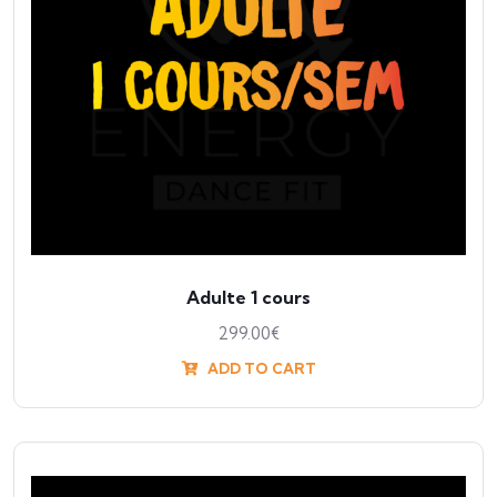
Adulte 1 cours
299.00
€
ADD TO CART