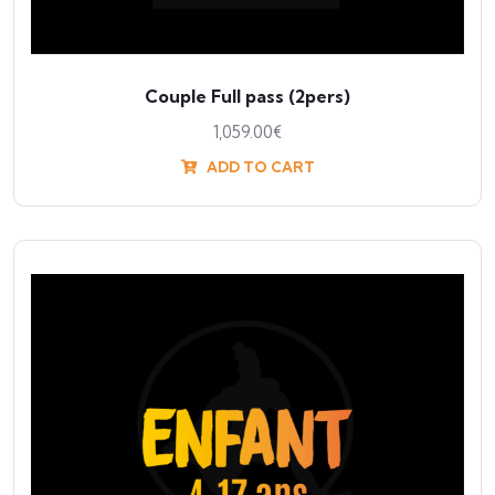
Couple Full pass (2pers)
1,059.00
€
ADD TO CART