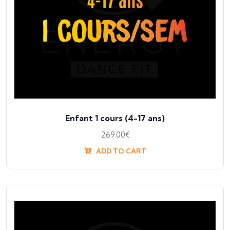
Enfant 1 cours (4-17 ans)
269.00
€
ADD TO CART