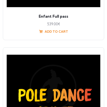
Enfant Full pass
539.00
€
ADD TO CART