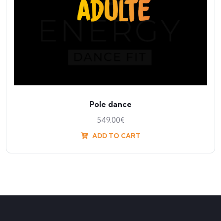
Pole dance
549.00
€
ADD TO CART