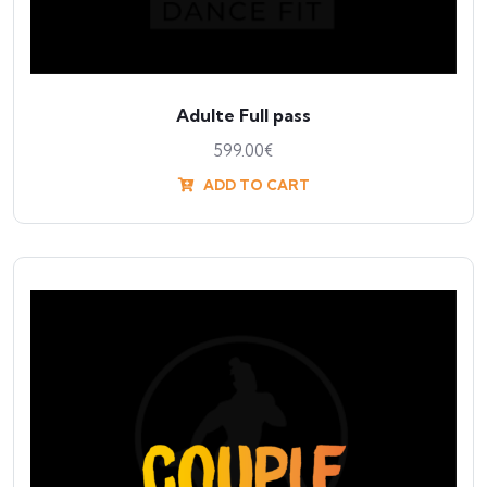
Adulte Full pass
599.00
€
ADD TO CART