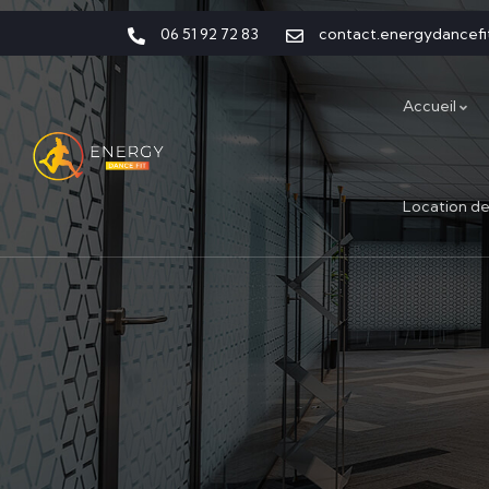
06 51 92 72 83
contact.energydancef
Accueil
Location de