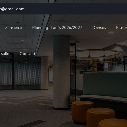
it@gmail.com
S’inscrire
Planning–Tarifs 2026/2027
Danses
Fitne
 salle
Contact