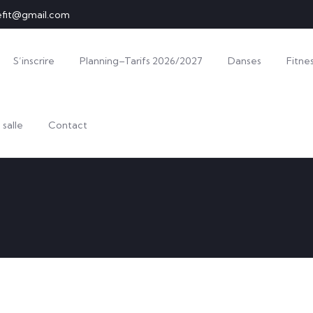
efit@gmail.com
S’inscrire
Planning–Tarifs 2026/2027
Danses
Fitne
 salle
Contact