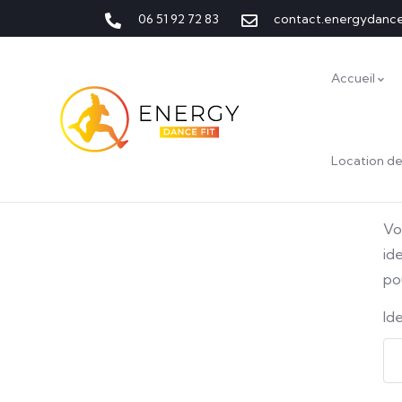
06 51 92 72 83
contact.energydanc
Accueil
Location de
Vo
id
po
Id